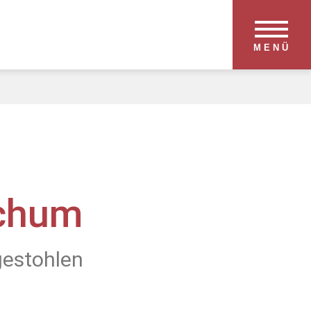
MENÜ
ochum
gestohlen